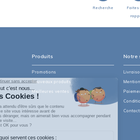
Recherche
Faites
rapp
Produits
Notre 
Promotions
Livrais
Nouveaux produits
Mention
Meilleures ventes
Paiemen
Conditi
Contac