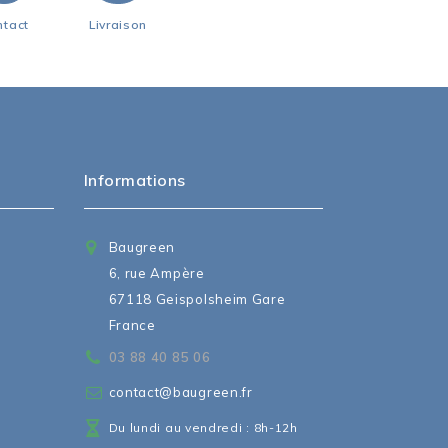
ntact
Livraison
Informations
Baugreen
6, rue Ampère
67118 Geispolsheim Gare
France
03 88 40 85 06
contact@baugreen.fr
Du lundi au vendredi : 8h-12h