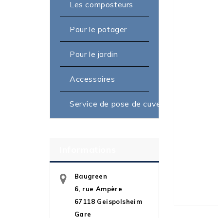
Les composteurs
Pour le potager
Pour le jardin
Accessoires
Service de pose de cuve
Informations
Baugreen
6, rue Ampère
67118 Geispolsheim
Gare