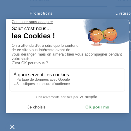
Promotions
Livrais
Nouveaux produits
Mention
Meilleures ventes
Paiemen
Conditi
Contac