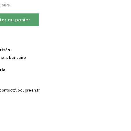
 jours
ter au panier
risés
ment bancaire
tie
 contact@baugreen.fr