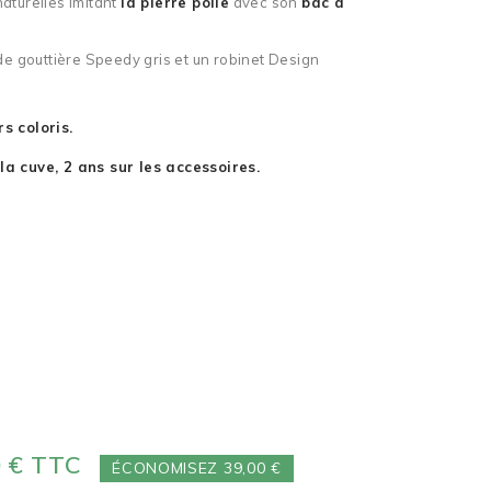
aturelles imitant
la pierre polie
avec son
bac à
 de gouttière Speedy gris et un robinet Design
s coloris.
la cuve, 2 ans sur les accessoires.
0 €
TTC
ÉCONOMISEZ 39,00 €