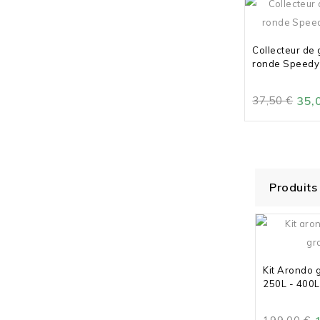
Collecteur de 
ronde Speedy
37,50 €
35,
Produits 
Kit Arondo g
250L - 400L