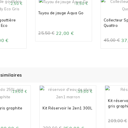
-2,50 €
-3,50 €
Tuyau de jauge Aqua Go
gouttière
Collecteur S
 Eco
Quattro
25,50 €
22,00 €
00 €
45,00 €
37
similaires
-19,00 €
-39,00 €
Kit réserv
gris graph
ris graphite
Kit Réservoir le 2en1 300L
209,00 €