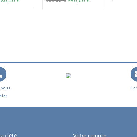
180,00 €
389,00 €
350,00 €
-vous
Co
eler
société
Votre compte