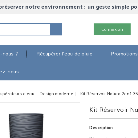
préserver notre environnement : un geste simple po
Connexion
-nous ?
Récupérer l'eau de pluie
Promotions
ez-nous
upérateurs d’eau
Design moderne
Kit Réservoir Natura 2en1 3
Kit Réservoir N
Description