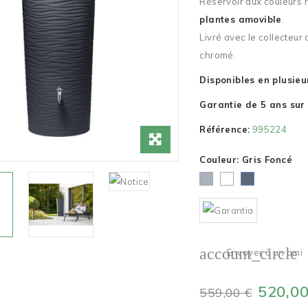
Réservoir aux couleurs n
plantes amovible
.
Livré avec le collecteur
chromé.
Disponibles en plusieur
Garantie de 5 ans sur 
Référence:
995224
Couleur: Gris Foncé
Gris
Blanc
Gris Foncé
account_circle
Envoyer à un ami
520,0
559,00 €