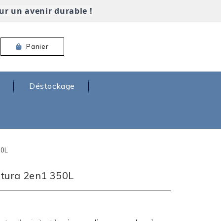
ur un avenir durable !
Panier
Déstockage
50L
atura 2en1 350L