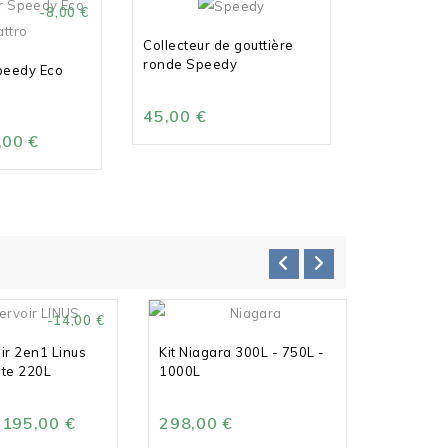
-8,00 €
Collecteur de gouttière
ronde Speedy
peedy Eco
45,00 €
,00 €
-14,00 €
oir 2en1 Linus
Kit Niagara 300L - 750L -
ite 220L
1000L
Kit rése
gris gra
195,00 €
298,00 €