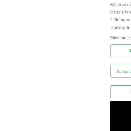
Réservoir 
Double fon
2 filetages
Traité anti
Plusieurs c
No
Notice 
P